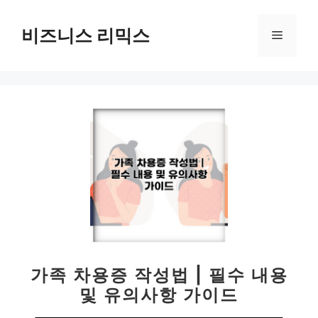
컨
텐
비즈니스 리믹스
메
츠
로
뉴
건
너
뛰
기
가족 차용증 작성법 | 필수 내용
및 유의사항 가이드