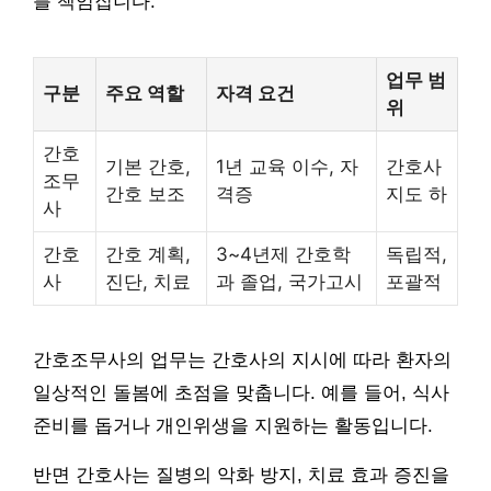
를 책임집니다.
업무 범
구분
주요 역할
자격 요건
위
간호
기본 간호,
1년 교육 이수, 자
간호사
조무
간호 보조
격증
지도 하
사
간호
간호 계획,
3~4년제 간호학
독립적,
사
진단, 치료
과 졸업, 국가고시
포괄적
간호조무사의 업무는 간호사의 지시에 따라 환자의
일상적인 돌봄에 초점을 맞춥니다. 예를 들어, 식사
준비를 돕거나 개인위생을 지원하는 활동입니다.
반면 간호사는 질병의 악화 방지, 치료 효과 증진을