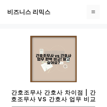
컨
텐
비즈니스 리믹스
메
츠
로
뉴
건
너
뛰
기
간호조무사 간호사 차이점 | 간
호조무사 VS 간호사 업무 비교