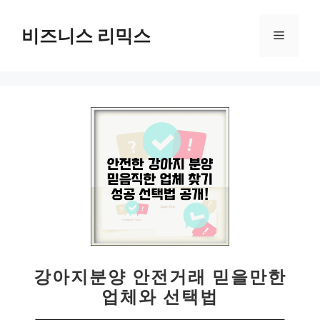
컨
텐
비즈니스 리믹스
메
츠
로
뉴
건
너
뛰
기
강아지분양 안전거래 믿을만한
업체와 선택법