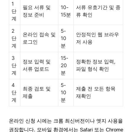
1
필요 서류 및
10-
서류 유효기간 및 종
단
정보 준비
15분
류 확인
계
2
5-
온라인 접속 및
안정적인 웹 브라우
단
10
로그인
저 사용
계
분
3
15-
정보 입력 및
정확한 정보 입력,
단
20
서류 업로드
파일 형식 확인
계
분
4
5-
최종 검토 및
제출 전 모든 항목
단
10
제출
재확인
계
분
온라인 신청 시에는 크롬 최신버전이나 엣지 사용을
권장합니다. 모바일 환경에서는 Safari 또는 Chrome