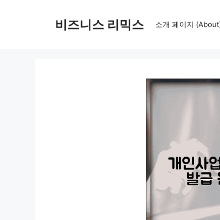
컨
텐
비즈니스 리믹스
소개 페이지 (About
츠
로
건
너
뛰
기