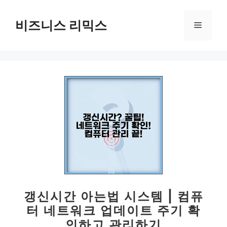
컨
텐
비즈니스 리믹스
메
츠
로
뉴
건
너
뛰
기
갱신시간 아는법 시스템 | 컴퓨
터 네트워크 업데이트 주기 확
인하고 관리하기