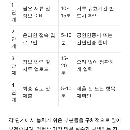
1
필요 서류 및
10-
서류 유효기간 반
단
정보 준비
15분
드시 확인
계
2
온라인 접속 및
5-10
공인인증서 또는
단
로그인
분
간편인증 준비
계
3
15-
정보 입력 및
오타 없이 정확하
단
20
서류 업로드
게 입력
계
분
4
최종 검토 및
5-10
제출 전 모든 항목
단
제출
분
재확인
계
각 단계에서 놓치기 쉬운 부분들을 구체적으로 짚어
보겠습니다. 경험상 가장 많은 실수가 발생하는 지