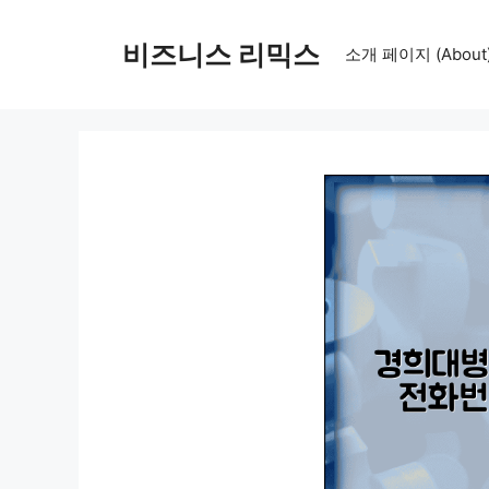
컨
텐
비즈니스 리믹스
소개 페이지 (About
츠
로
건
너
뛰
기