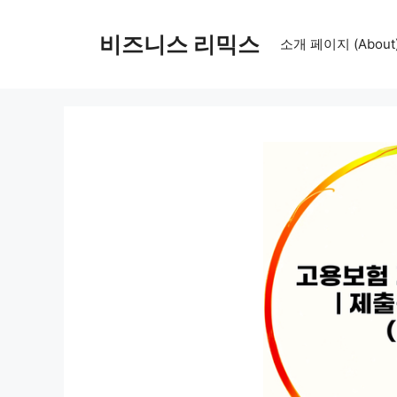
컨
텐
비즈니스 리믹스
소개 페이지 (About
츠
로
건
너
뛰
기