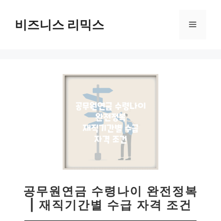
컨
텐
비즈니스 리믹스
메
츠
로
뉴
건
너
뛰
기
공무원연금 수령나이 완전정복
| 재직기간별 수급 자격 조건