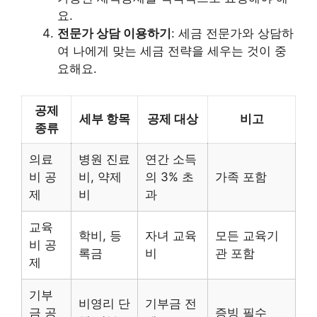
요.
전문가 상담 이용하기
: 세금 전문가와 상담하
여 나에게 맞는 세금 전략을 세우는 것이 중
요해요.
공제
세부 항목
공제 대상
비고
종류
의료
병원 진료
연간 소득
비 공
비, 약제
의 3% 초
가족 포함
제
비
과
교육
학비, 등
자녀 교육
모든 교육기
비 공
록금
비
관 포함
제
기부
비영리 단
기부금 전
금 공
증빙 필수