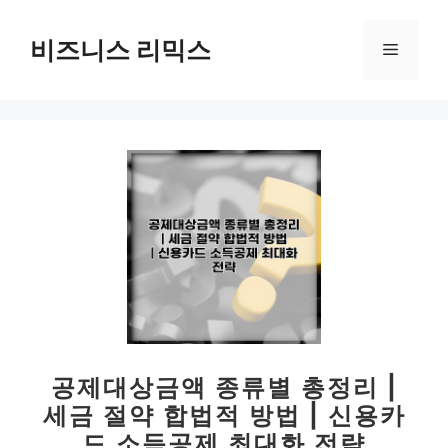
컨
텐
비즈니스 리믹스
메
츠
로
뉴
건
너
뛰
기
공제대상금액 종류별 총정리 |
세금 절약 합법적 방법 | 신용카
드 소득공제 최대화 전략