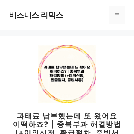
컨
텐
비즈니스 리믹스
메
츠
로
뉴
건
너
뛰
기
과태료 납부했는데 또 왔어요
어떡하죠? | 중복부과 해결방법
(+이의신청, 환급절차, 증빙서