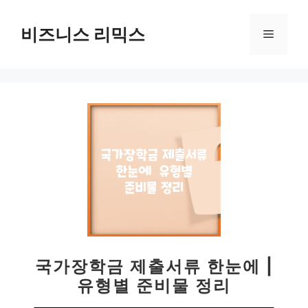
컨
텐
비즈니스 리믹스
메
츠
로
뉴
건
너
뛰
기
국가장학금 제출서류 한눈에 |
유형별 준비물 정리