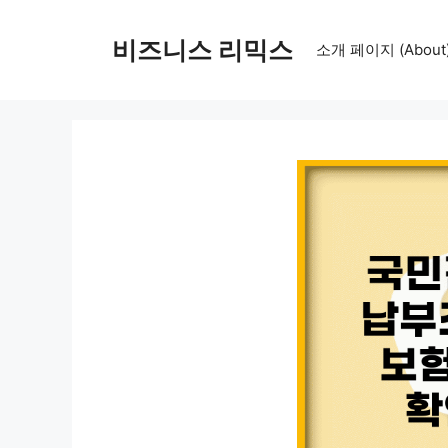
컨
텐
비즈니스 리믹스
소개 페이지 (About
츠
로
건
너
뛰
기