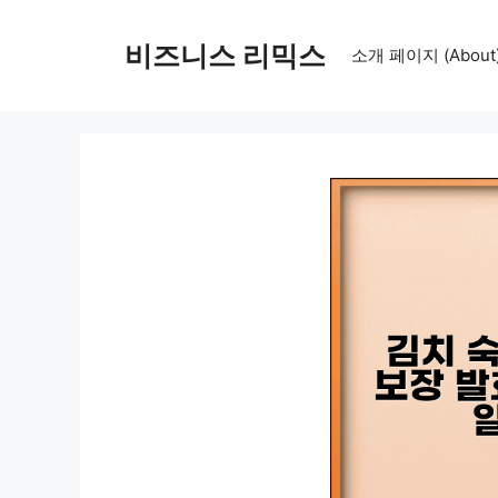
컨
텐
비즈니스 리믹스
소개 페이지 (About
츠
로
건
너
뛰
기