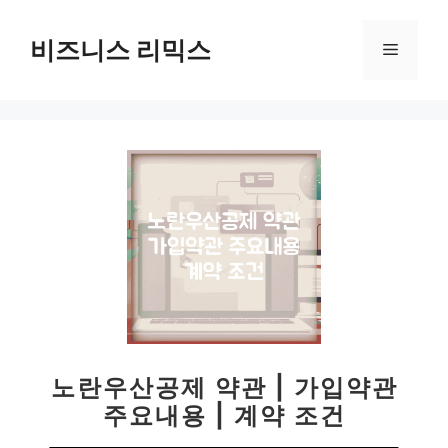
컨
텐
비즈니스 리믹스
메
츠
로
뉴
건
너
뛰
기
노란우산공제 약관 | 가입약관
주요내용 | 계약 조건