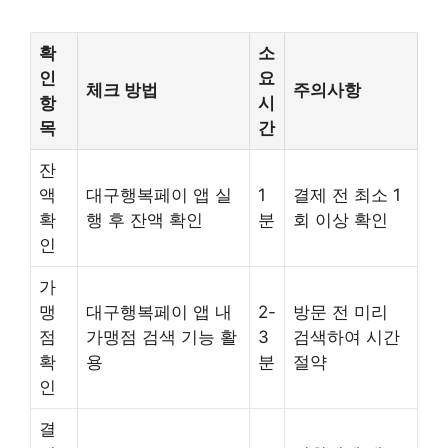
확
소
인
요
체크 방법
주의사항
항
시
목
간
잔
액
대구행복페이 앱 실
1
결제 전 최소 1
확
행 후 잔액 확인
분
회 이상 확인
인
가
맹
대구행복페이 앱 내
2-
방문 전 미리
점
가맹점 검색 기능 활
3
검색하여 시간
확
용
분
절약
인
결