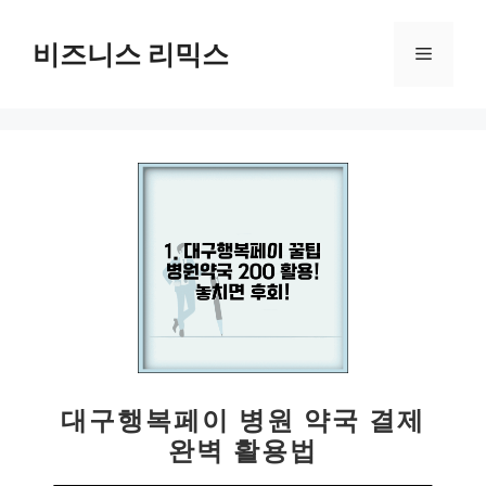
컨
텐
비즈니스 리믹스
메
츠
로
뉴
건
너
뛰
기
대구행복페이 병원 약국 결제
완벽 활용법