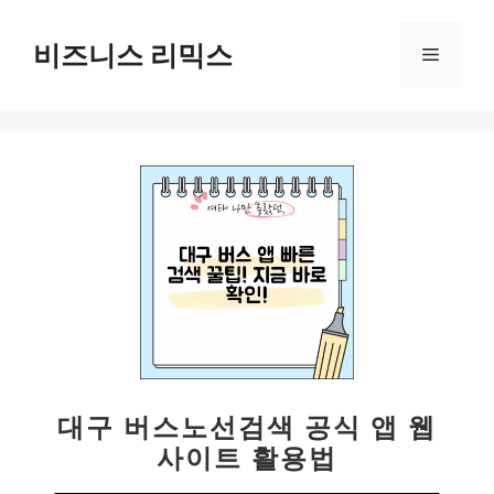
컨
텐
비즈니스 리믹스
메
츠
로
뉴
건
너
뛰
기
대구 버스노선검색 공식 앱 웹
사이트 활용법