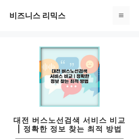
컨
텐
비즈니스 리믹스
메
츠
로
뉴
건
너
뛰
기
대전 버스노선검색 서비스 비교
| 정확한 정보 찾는 최적 방법