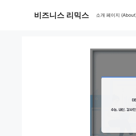
컨
텐
비즈니스 리믹스
소개 페이지 (About
츠
로
건
너
뛰
기