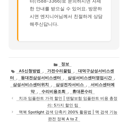
터(1588-3366)로 문의하시면 자세
한 안내를 받으실 수 있어요. 방문하
시면 엔지니어님께서 친절하게 상담
해주신답니다.
카
정보
테
태
AS신청방법
,
가전수리꿀팁
,
대덕구삼성서비스센
고
그
터
,
동대전삼성서비스센터
,
삼성서비스센터영업시간
,
리
삼성서비스센터위치
,
삼성전자서비스
,
서비스센터예
약
,
수리비용조회
,
휴대폰수리
치과 임플란트 가격 할인 | 덴탈보험 임플란트 비용 총정
리: 5가지 할인 팁
맥북 Spotlight 검색 단축키 200% 활용법 | 맥 검색 기능
완전 정복 A to Z