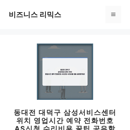
컨
텐
비즈니스 리믹스
메
츠
로
뉴
건
너
뛰
기
동대전 대덕구 삼성서비스센터
위치 영업시간 예약 전화번호
AS신청 수리비용 꿀팁 공유할