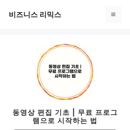
컨
텐
비즈니스 리믹스
메
츠
로
뉴
건
너
뛰
기
동영상 편집 기초 | 무료 프로그
램으로 시작하는 법