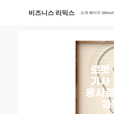
컨
텐
비즈니스 리믹스
소개 페이지 (About
츠
로
건
너
뛰
기