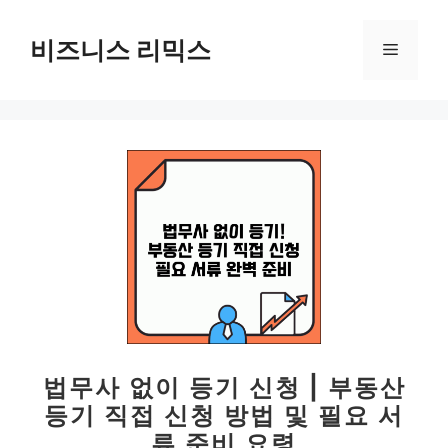
컨
텐
비즈니스 리믹스
메
츠
로
뉴
건
너
뛰
기
법무사 없이 등기 신청 | 부동산
등기 직접 신청 방법 및 필요 서
류 준비 요령