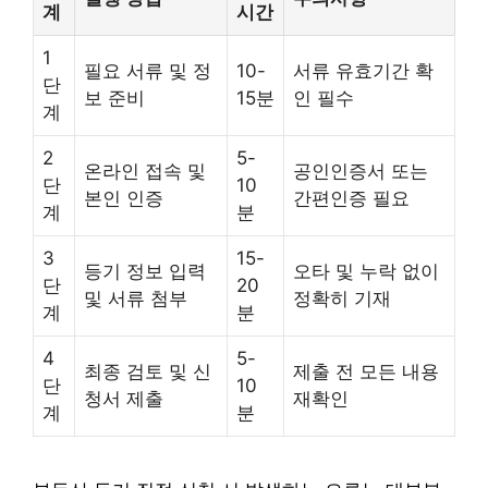
계
시간
1
필요 서류 및 정
10-
서류 유효기간 확
단
보 준비
15분
인 필수
계
2
5-
온라인 접속 및
공인인증서 또는
단
10
본인 인증
간편인증 필요
계
분
3
15-
등기 정보 입력
오타 및 누락 없이
단
20
및 서류 첨부
정확히 기재
계
분
4
5-
최종 검토 및 신
제출 전 모든 내용
단
10
청서 제출
재확인
계
분