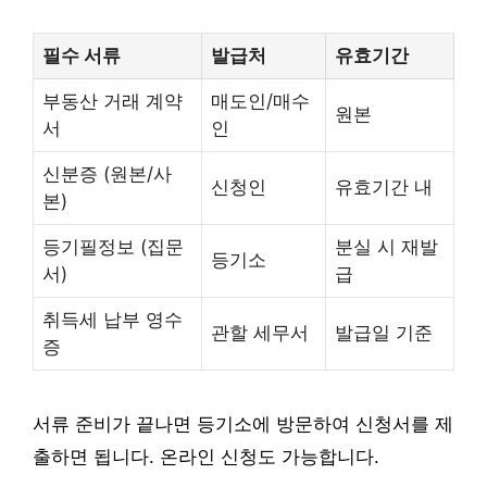
필수 서류
발급처
유효기간
부동산 거래 계약
매도인/매수
원본
서
인
신분증 (원본/사
신청인
유효기간 내
본)
등기필정보 (집문
분실 시 재발
등기소
서)
급
취득세 납부 영수
관할 세무서
발급일 기준
증
서류 준비가 끝나면 등기소에 방문하여 신청서를 제
출하면 됩니다. 온라인 신청도 가능합니다.