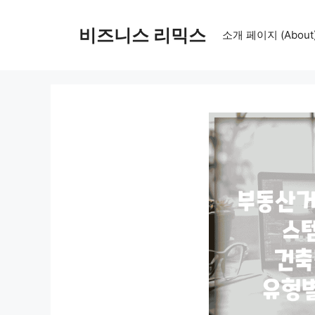
컨
텐
비즈니스 리믹스
소개 페이지 (About
츠
로
건
너
뛰
기