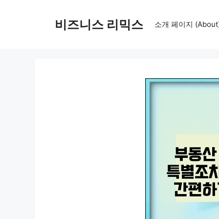
컨
텐
비즈니스 리믹스
소개 페이지 (About
츠
로
건
너
뛰
기