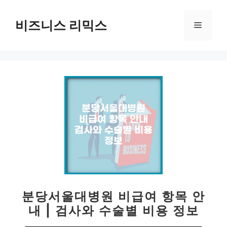
컨
텐
비즈니스 리믹스
메
츠
로
뉴
건
너
뛰
기
분당서울대병원 비급여 항목 안
내 | 검사와 수술별 비용 정보