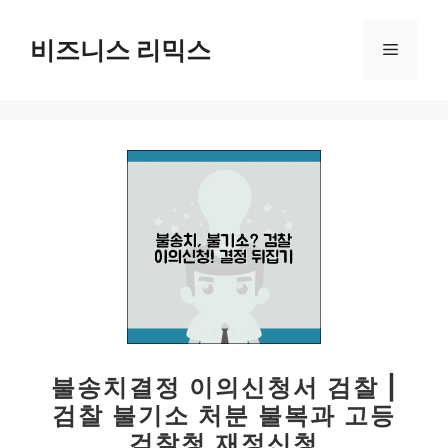
컨
텐
비즈니스 리믹스
메
츠
로
뉴
건
너
뛰
기
불송치결정 이의신청서 검찰 |
검찰 불기소 처분 불복과 고등
검찰청 재정신청