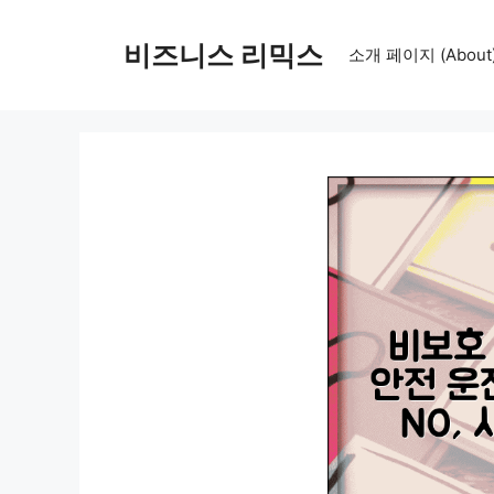
컨
텐
비즈니스 리믹스
소개 페이지 (About
츠
로
건
너
뛰
기