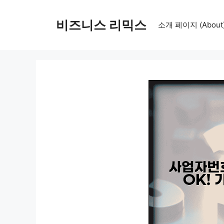
컨
텐
비즈니스 리믹스
소개 페이지 (About
츠
로
건
너
뛰
기