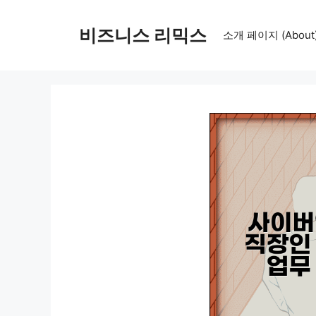
컨
텐
비즈니스 리믹스
소개 페이지 (About
츠
로
건
너
뛰
기