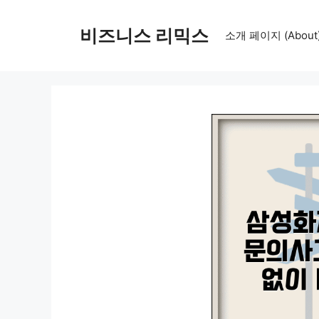
컨
텐
비즈니스 리믹스
소개 페이지 (About
츠
로
건
너
뛰
기