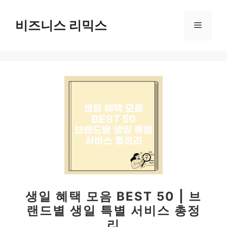
컨
텐
비즈니스 리믹스
메
츠
로
뉴
건
너
뛰
기
생일 혜택 모음 BEST 50 | 브
랜드별 생일 특별 서비스 총정
리