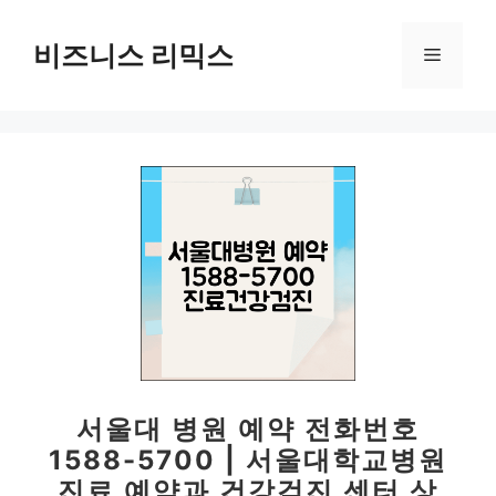
컨
텐
비즈니스 리믹스
메
츠
로
뉴
건
너
뛰
기
서울대 병원 예약 전화번호
1588-5700 | 서울대학교병원
진료 예약과 건강검진 센터 상