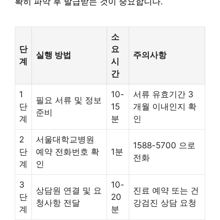
확히 파악 후 발급받는 것이 중요합니다.
소
단
요
실행 방법
주의사항
계
시
간
1
10-
서류 유효기간 3
필요 서류 및 정보
단
15
개월 이내인지 확
준비
계
분
인
2
서울대학교병원
1588-5700 으로
단
예약 전화번호 확
1분
전화
계
인
3
10-
상담원 연결 및 요
진료 예약 또는 건
단
20
청사항 전달
강검진 상담 요청
계
분