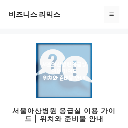
컨
텐
비즈니스 리믹스
메
츠
로
뉴
건
너
뛰
기
서울아산병원 응급실 이용 가이
드 | 위치와 준비물 안내