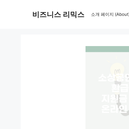
컨
텐
비즈니스 리믹스
소개 페이지 (About
츠
로
건
너
뛰
기