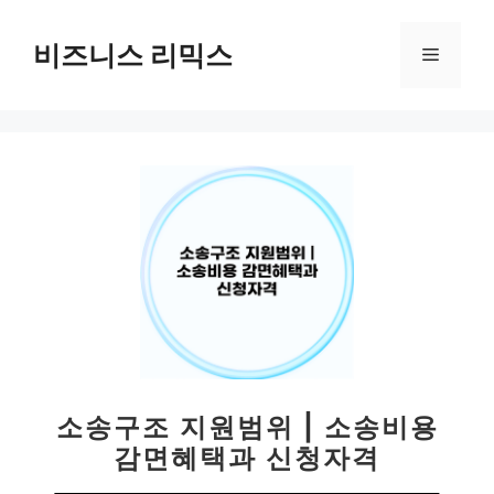
컨
텐
비즈니스 리믹스
메
츠
로
뉴
건
너
뛰
기
소송구조 지원범위 | 소송비용
감면혜택과 신청자격