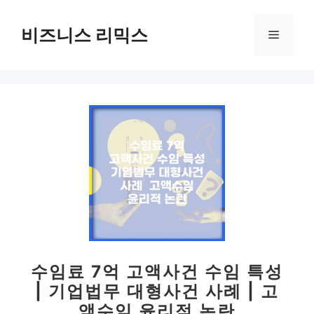
컨
텐
비즈니스 리믹스
메
츠
로
뉴
건
너
뛰
기
수임료 7억 고액사건 수임 특성
| 기업법무 대형사건 사례 | 고
액수임 윤리적 논란