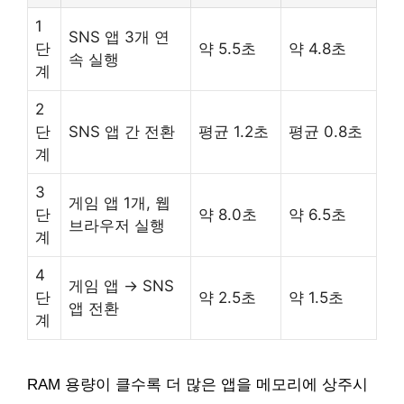
1
SNS 앱 3개 연
단
약 5.5초
약 4.8초
속 실행
계
2
단
SNS 앱 간 전환
평균 1.2초
평균 0.8초
계
3
게임 앱 1개, 웹
단
약 8.0초
약 6.5초
브라우저 실행
계
4
게임 앱 → SNS
단
약 2.5초
약 1.5초
앱 전환
계
RAM 용량이 클수록 더 많은 앱을 메모리에 상주시