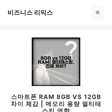
컨
텐
비즈니스 리믹스
메
츠
로
뉴
건
너
뛰
기
스마트폰 RAM 8GB VS 12GB
차이 체감 | 메모리 용량 멀티태
스킹 영향