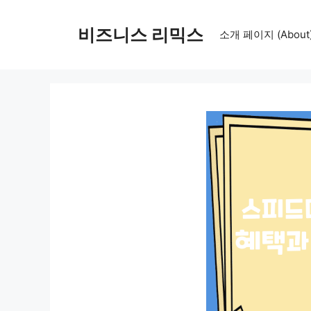
컨
텐
비즈니스 리믹스
소개 페이지 (About
츠
로
건
너
뛰
기