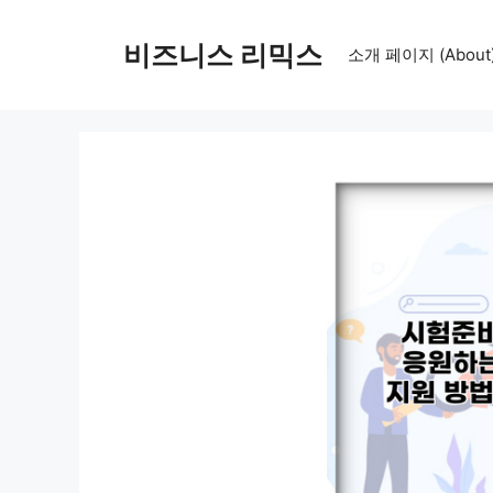
컨
텐
비즈니스 리믹스
소개 페이지 (About
츠
로
건
너
뛰
기