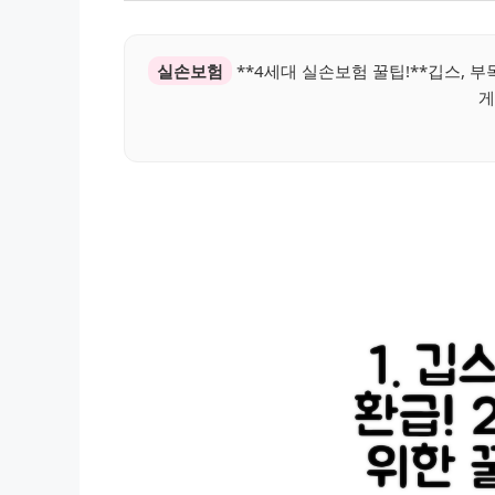
실손보험
**4세대 실손보험 꿀팁!**깁스, 
게