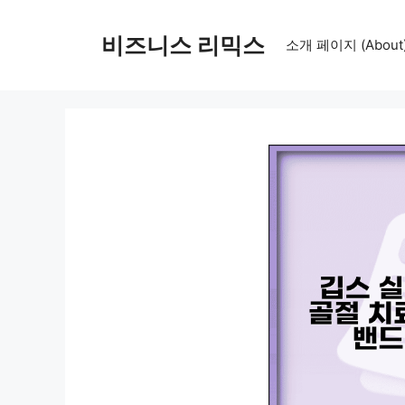
컨
텐
비즈니스 리믹스
소개 페이지 (About
츠
로
건
너
뛰
기