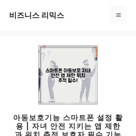
컨
텐
비즈니스 리믹스
메
츠
로
뉴
건
너
뛰
기
아동보호기능 스마트폰 설정 활
용 | 자녀 안전 지키는 앱 제한
과 위치 추적 보호자 필수 기능