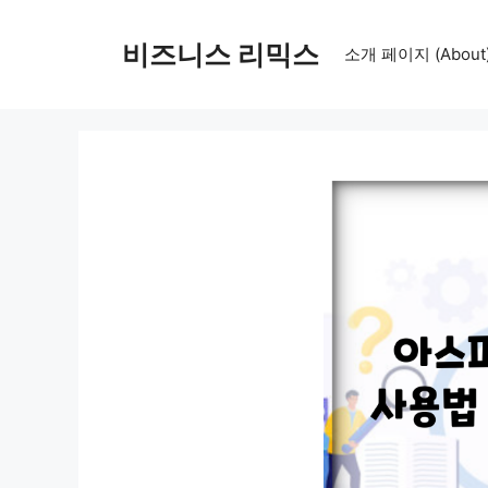
컨
텐
비즈니스 리믹스
소개 페이지 (About
츠
로
건
너
뛰
기