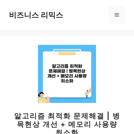
컨
텐
비즈니스 리믹스
메
츠
로
뉴
건
너
뛰
기
알고리즘 최적화 문제해결 | 병
목현상 개선 + 메모리 사용량
최소화