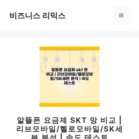
컨
텐
비즈니스 리믹스
메
츠
로
뉴
건
너
뛰
기
알뜰폰 요금제 SKT 망 비교 |
리브모바일/헬로모바일/SK세
븐 분석 | 속도 테스트