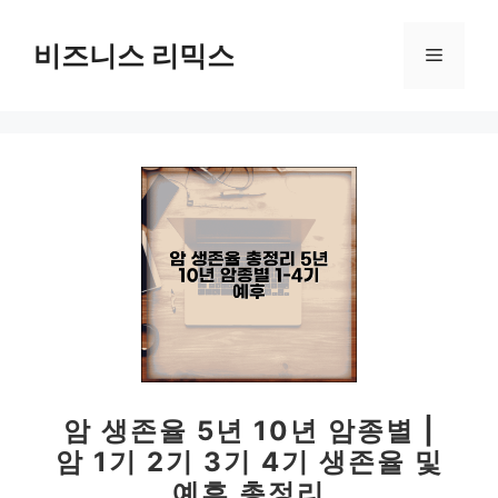
컨
텐
비즈니스 리믹스
메
츠
로
뉴
건
너
뛰
기
암 생존율 5년 10년 암종별 |
암 1기 2기 3기 4기 생존율 및
예후 총정리