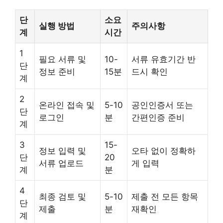
단
소요
실행 방법
주의사항
계
시간
1
필요 서류 및
10-
서류 유효기간 반
단
정보 준비
15분
드시 확인
계
2
온라인 접속 및
5-10
공인인증서 또는
단
로그인
분
간편인증 준비
계
3
15-
정보 입력 및
오타 없이 정확하
단
20
서류 업로드
게 입력
계
분
4
최종 검토 및
5-10
제출 전 모든 항목
단
제출
분
재확인
계