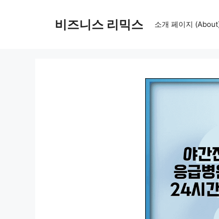
컨
텐
비즈니스 리믹스
소개 페이지 (About
츠
로
건
너
뛰
기