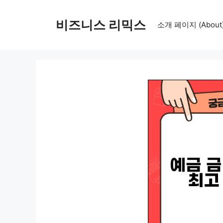
컨
텐
비즈니스 리믹스
소개 페이지 (About
츠
로
건
너
뛰
기