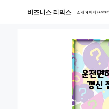
컨
텐
비즈니스 리믹스
소개 페이지 (About
츠
로
건
너
뛰
기