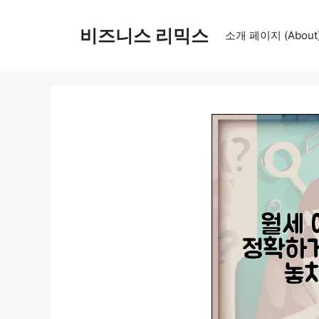
컨
텐
비즈니스 리믹스
소개 페이지 (About
츠
로
건
너
뛰
기