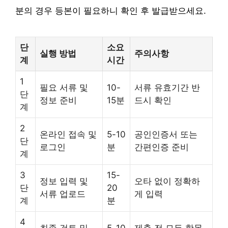
분의 경우 등본이 필요하니 확인 후 발급받으세요.
단
소요
실행 방법
주의사항
계
시간
1
필요 서류 및
10-
서류 유효기간 반
단
정보 준비
15분
드시 확인
계
2
온라인 접속 및
5-10
공인인증서 또는
단
로그인
분
간편인증 준비
계
3
15-
정보 입력 및
오타 없이 정확하
단
20
서류 업로드
게 입력
계
분
4
최종 검토 및
5-10
제출 전 모든 항목