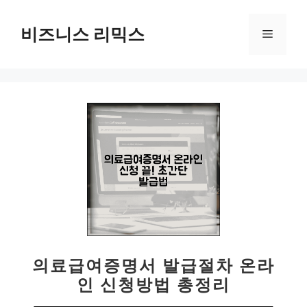
컨
텐
비즈니스 리믹스
메
츠
로
뉴
건
너
뛰
기
의료급여증명서 발급절차 온라
인 신청방법 총정리